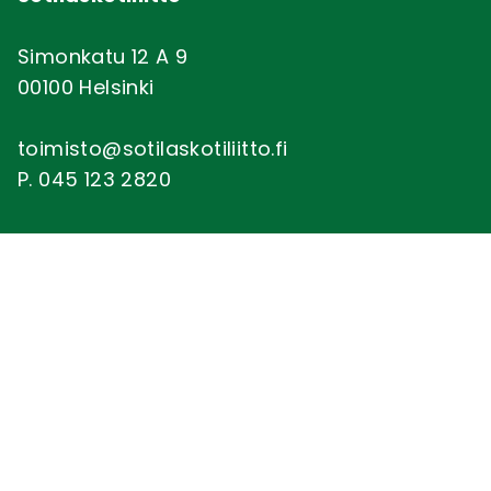
Simonkatu 12 A 9
00100 Helsinki
toimisto@sotilaskotiliitto.fi
P. 045 123 2820
Saavutettavuusseloste
Sotilaskotiliitto
Yhdistykset
Toiminta
Ajankohtaista