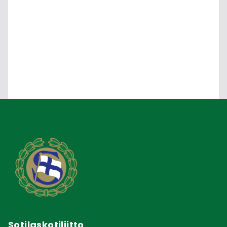
Sotilaskotiliitto