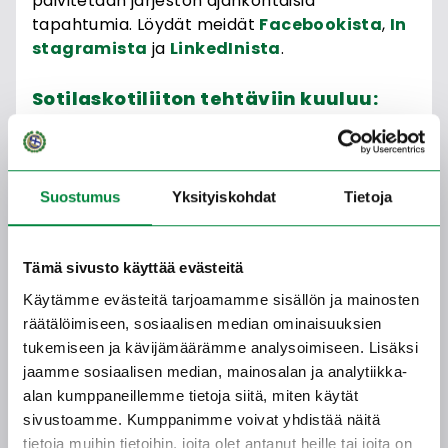
päivitetään järjestön ajankohtaisia
tapahtumia. Löydät meidät
Facebookista
,
In
stagramista
ja
LinkedInista
.
Sotilaskotiliiton tehtäviin kuuluu:
neuvotella ja hoitaa yhteyksiä
Puolustusministeriöön, Puolustusvoimiin,
Rajavartiolaitokseen ja vapaaehtoisiin
Suostumus
Yksityiskohdat
Tietoja
maanpuolustusjärjestöihin
neuvotella ja allekirjoittaa
Tämä sivusto käyttää evästeitä
yhteistoimintasopimus Puolustusvoimien ja
Rajavartiolaitoksen kanssa
Käytämme evästeitä tarjoamamme sisällön ja mainosten
räätälöimiseen, sosiaalisen median ominaisuuksien
järjestää koulutusta
tukemiseen ja kävijämäärämme analysoimiseen. Lisäksi
tuottaa esitteitä ja muuta tarvittavaa
jaamme sosiaalisen median, mainosalan ja analytiikka-
materiaalia
alan kumppaneillemme tietoja siitä, miten käytät
hankkia järjestötuotteita
sivustoamme. Kumppanimme voivat yhdistää näitä
tietoja muihin tietoihin, joita olet antanut heille tai joita on