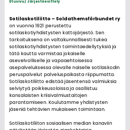
Etusivu
Järjestöesittely
Sotilaskotiliitto – Soldathemsförbundet ry
on vuonna 1921 perustettu
sotilaskotiyhdistysten kattojärjestö. Sen
tarkoituksena on valtakunnallisesti tukea
sotilaskotiyhdistysten toimintaedellytyksiä ja
tätä kautta varmistaa jokaiselle
asevelvolliselle ja vapaaehtoisessa
asepalveluksessa olevalle naiselle sotilaskodin
peruspalvelut palveluspaikasta riippumatta.
Sotilaskotiliitto edistää jäsentensä valmiuksia
selviytyä poikkeusoloissa ja osallistuu
kansalaisten kriisivalmiustaitojen
parantamiseen. Koulutamme yhdistysten
jäseniä tehtävien mukaiseen toimintaan.
Sotilaskotiliiton sosiaalisen median kanaviin