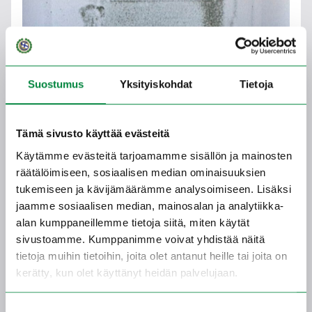
Suostumus
Yksityiskohdat
Tietoja
Tänä päivänä kirjeiden kirjoittamisen ja
puhelimen lainaamisen tarve ei enää ole yhtä
Tämä sivusto käyttää evästeitä
suuri, mutta toimiva langaton verkko on sitäkin
tärkeämpi. Kirjoja ja lehtiä on tarjolla, mutta
Käytämme evästeitä tarjoamamme sisällön ja mainosten
niitä täydentävät nykyään pelit,
räätälöimiseen, sosiaalisen median ominaisuuksien
pelitietokoneet ja televisiot. Toiminnan
tukemiseen ja kävijämäärämme analysoimiseen. Lisäksi
sosiaalinen ulottuvuus näkyy ammattimaisena
jaamme sosiaalisen median, mainosalan ja analytiikka-
tukena sotilaille, veteraaneille ja heidän
alan kumppaneillemme tietoja siitä, miten käytät
läheisilleen.
sivustoamme. Kumppanimme voivat yhdistää näitä
tietoja muihin tietoihin, joita olet antanut heille tai joita on
NATO-jäsenyys ja kansainväliset
kerätty, kun olet käyttänyt heidän palvelujaan.
tehtävät
Suostumuksen