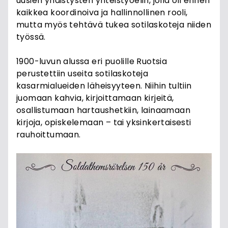
uusien yhdistysten yhteistyöelin, jolla oli ennen
kaikkea koordinoiva ja hallinnollinen rooli,
mutta myös tehtävä tukea sotilaskoteja niiden
työssä.
1900-luvun alussa eri puolille Ruotsia
perustettiin useita sotilaskoteja
kasarmialueiden läheisyyteen. Niihin tultiin
juomaan kahvia, kirjoittamaan kirjeitä,
osallistumaan hartaushetkiin, lainaamaan
kirjoja, opiskelemaan – tai yksinkertaisesti
rauhoittumaan.