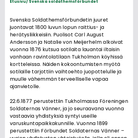
Etusivu
Svenska soldathemsförbundet
Svenska Soldathemsförbundetin juuret
juontavat 1800 luvun lopun raittius- ja
herätysliikkeisiin. Puolisot Carl August
Andersson ja Natalie von Meijerhelm alkoivat
vuonna 1876 kutsua sotilaita lauantai iltaisin
vanhaan ravintolatilaan Tukholman köyhissä
kortteleissa. Näiden kokoontumisten myötä
sotilaille tarjottiin vaihtoehto juopottelulle ja
muulle vähemmän terveelliselle vapaa
ajanvietolle.
22.6.1877 perustettiin Tukholmassa Föreningen
Soldaternas Vänner, ja jo seuraavana vuonna
vastaavia yhdistyksiä syntyi useille
varuskuntapaikkakunnille. Vuonna 1899
perustettiin Förbundet Soldaternas Vänner –