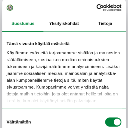
Jokainen sisar antaa omat taitonsa
järjestön käyttöön ja kehittää
sotilaskotitoimintaa. Samalla
järjestömme tarjoaa jäsenilleen
Suostumus
Yksityiskohdat
Tietoja
mahdollisuuden osallistua
toimintaan ja kehittää itseään.
Tämä sivusto käyttää evästeitä
Käytämme evästeitä tarjoamamme sisällön ja mainosten
Luotettavuus
räätälöimiseen, sosiaalisen median ominaisuuksien
tukemiseen ja kävijämäärämme analysoimiseen. Lisäksi
Toteutamme sen, mitä olemme
jaamme sosiaalisen median, mainosalan ja analytiikka-
luvanneet niin yksittäisenä sisarena,
alan kumppaneillemme tietoja siitä, miten käytät
yhdistysten välisenä yhteistyönä
sivustoamme. Kumppanimme voivat yhdistää näitä
kuin järjestönäkin.
tietoja muihin tietoihin, joita olet antanut heille tai joita on
kerätty, kun olet käyttänyt heidän palvelujaan.
Iloisuus ja palvelualttius
Suostumuksen
Välttämätön
Iloisuus ja palvelualttius
valinta