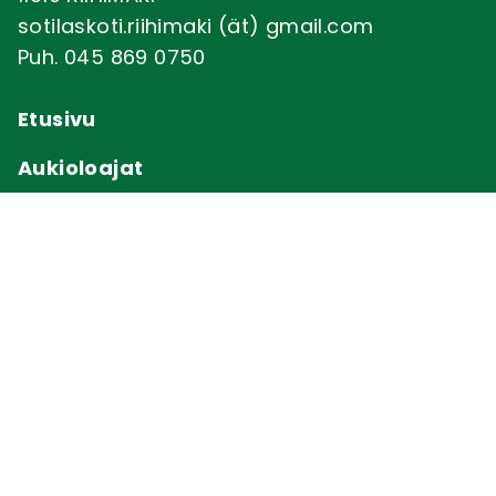
sotilaskoti.riihimaki (ät) gmail.com
Puh. 045 869 0750
Etusivu
Aukioloajat
Tapahtumat 2026
Yhteystiedot
Intranet
Jäseneksi
Seuraa meitä somessa