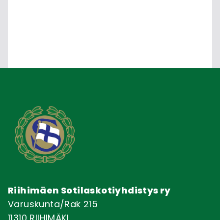
Riihimäen Sotilaskotiyhdistys ry
Varuskunta/Rak 215
11310 RIIHIMÄKI