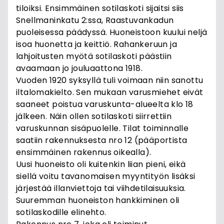
tiloiksi. Ensimmäinen sotilaskoti sijaitsi siis
Snellmaninkatu 2:ssa, Raastuvankadun
puoleisessa päädyssä. Huoneistoon kuului neljä
isoa huonetta ja keittiö. Rahankeruun ja
lahjoitusten myötä sotilaskoti päästiin
avaamaan jo jouluaattona 1918.
Vuoden 1920 syksyllä tuli voimaan niin sanottu
iltalomakielto. Sen mukaan varusmiehet eivät
saaneet poistua varuskunta-alueelta klo 18
jälkeen. Näin ollen sotilaskoti siirrettiin
varuskunnan sisäpuolelle. Tilat toiminnalle
saatiin rakennuksesta nro 12 (pääportista
ensimmäinen rakennus oikealla).
Uusi huoneisto oli kuitenkin liian pieni, eikä
siellä voitu tavanomaisen myyntityön lisäksi
järjestää illanviettoja tai viihdetilaisuuksia.
Suuremman huoneiston hankkiminen oli
sotilaskodille elinehto.