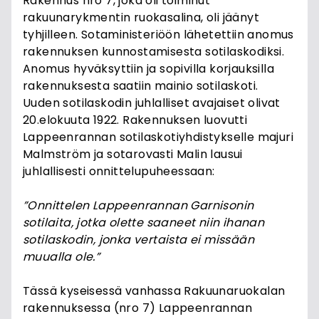
Rakennus nro 7, joka oli toiminut
rakuunarykmentin ruokasalina, oli jäänyt
tyhjilleen. Sotaministeriöön lähetettiin anomus
rakennuksen kunnostamisesta sotilaskodiksi.
Anomus hyväksyttiin ja sopivilla korjauksilla
rakennuksesta saatiin mainio sotilaskoti.
Uuden sotilaskodin juhlalliset avajaiset olivat
20.elokuuta 1922. Rakennuksen luovutti
Lappeenrannan sotilaskotiyhdistykselle majuri
Malmström ja sotarovasti Malin lausui
juhlallisesti onnittelupuheessaan:
”Onnittelen Lappeenrannan Garnisonin
sotilaita, jotka olette saaneet niin ihanan
sotilaskodin, jonka vertaista ei missään
muualla ole.”
Tässä kyseisessä vanhassa Rakuunaruokalan
rakennuksessa (nro 7) Lappeenrannan