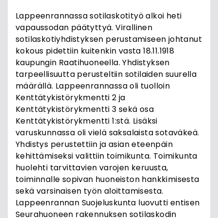
Lappeenrannassa sotilaskotityö alkoi heti
vapaussodan päätyttyä. Virallinen
sotilaskotiyhdistyksen perustamiseen johtanut
kokous pidettiin kuitenkin vasta 18.11.1918
kaupungin Raatihuoneella. Yhdistyksen
tarpeellisuutta perusteltiin sotilaiden suurella
määrällä. Lappeenrannassa oli tuolloin
Kenttätykistörykmentti 2 ja
Kenttätykistörykmentti 3 sekä osa
Kenttätykistörykmentti 1:stä. Lisäksi
varuskunnassa oli vielä saksalaista sotaväkeä.
Yhdistys perustettiin ja asian eteenpäin
kehittämiseksi valittiin toimikunta. Toimikunta
huolehti tarvittavien varojen keruusta,
toiminnalle sopivan huoneiston hankkimisesta
sekä varsinaisen työn aloittamisesta.
Lappeenrannan Suojeluskunta luovutti entisen
Seurahuoneen rakennuksen sotilaskodin