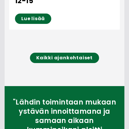
12-15
Lue lisää
Kaikki ajankohtaiset
"Lähdin toimintaan mukaan
ystävän innoittamana ja
samaan aikaan