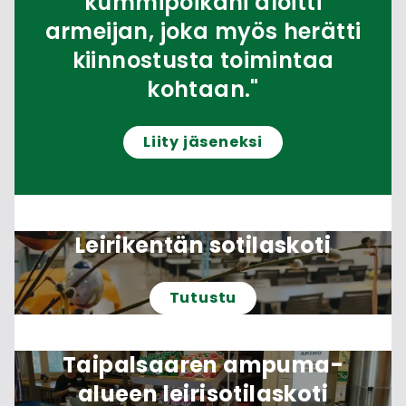
kummipoikani aloitti
armeijan, joka myös herätti
kiinnostusta toimintaa
kohtaan."
Liity jäseneksi
Leirikentän sotilaskoti
Tutustu
Taipalsaaren ampuma-
alueen leirisotilaskoti