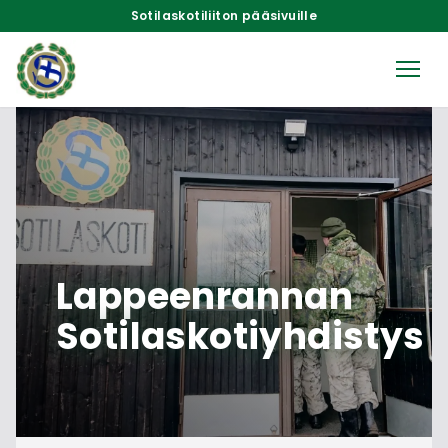
Sotilaskotiliiton pääsivuille
Lappeenrannan
Sotilaskotiyhdistys