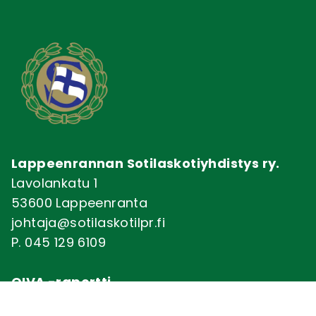
Lappeenrannan Sotilaskotiyhdistys ry.
Lavolankatu 1
53600 Lappeenranta
johtaja@sotilaskotilpr.fi
P. 045 129 6109
OIVA -raportti