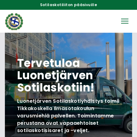
Sotilaskotiliiton pääsivuille
Tervetuloa
Luonetjärven
Sotilaskotiin!
Luonetjärven Sotilaskotiyhdistys toimii
Tikkakoskella Ilmasotakoulun
varusmiehiä palvellen. Toimintamme
perustana ovat vapaaehtoiset
sotilaskotisisaret ja -veljet.