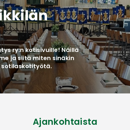
ikkilän
ys ry:n kotisivuille! Näillä
e ja siitä miten sinäkin
sotilaskotityötä.
Ajankohtaista