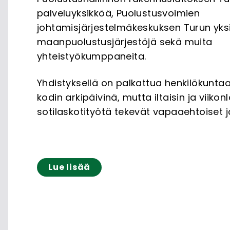
palveluyksikköä, Puolustusvoimien
johtamisjärjestelmäkeskuksen Turun yks
maanpuolustusjärjestöjä sekä muita
yhteistyökumppaneita.
Yhdistyksellä on palkattua henkilökuntaa
kodin arkipäivinä, mutta iltaisin ja viikon
sotilaskotityötä tekevät vapaaehtoiset j
Lue lisää