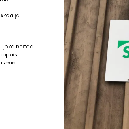
ikköä ja
, joka hoitaa
loppuisin
äsenet.