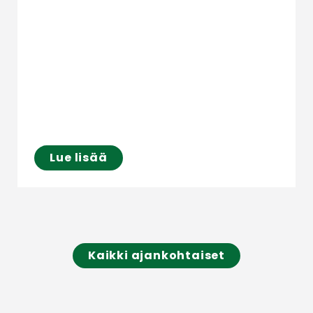
Lue lisää
Kaikki ajankohtaiset