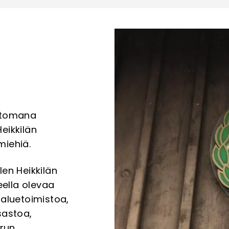
attomana
Heikkilän
miehiä.
len Heikkilän
eella olevaa
aluetoimistoa,
sastoa,
urun