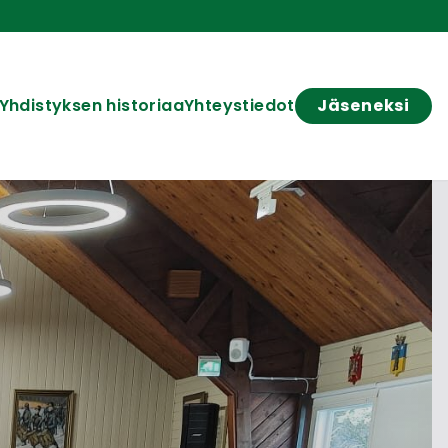
Yhdistyksen historiaa
Yhteystiedot
Jäseneksi