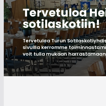
Tervetuloa He
sotilaskotiin!
Tervetuloa Turun Sotilaskotiyhdist
sivuilla kerromme toiminnastamm
voit tulla mukaan harrastamaan 