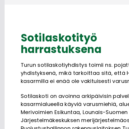
Sotilaskotityö
harrastuksena
Turun sotilaskotiyhdistys toimii ns. poj
yhdistyksenä, mikä tarkoittaa sitä, että 
kasarmilla ei enää ole vakituisesti varus
Sotilaskoti on avoinna arkipäivisin palvel
kasarmialueella käyviä varusmiehiä, alu
Merivoimien Esikuntaa, Lounais-Suomen 
Järjestelmäkeskuksen merijärjestelmäo
Puolustushallinnon rakennuslaitoksen T