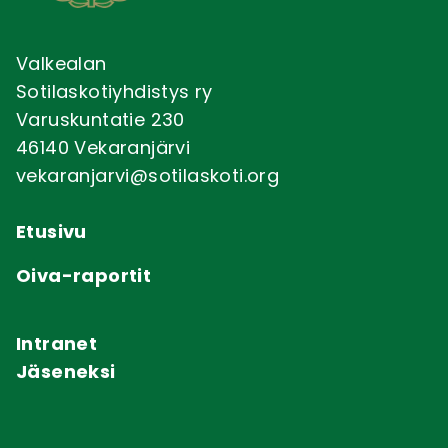
Valkealan
Sotilaskotiyhdistys ry
Varuskuntatie 230
46140 Vekaranjärvi
vekaranjarvi@sotilaskoti.org
Etusivu
Oiva-raportit
Intranet
Jäseneksi