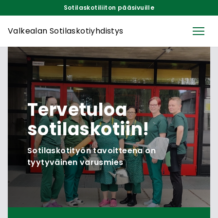
Sotilaskotiliiton pääsivuille
Valkealan Sotilaskotiyhdistys
Tervetuloa
sotilaskotiin!
Sotilaskotityön tavoitteena on
tyytyväinen varusmies