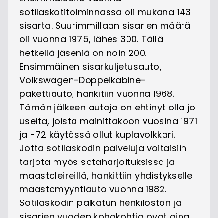
sotilaskotitoiminnassa oli mukana 143
sisarta. Suurimmillaan sisarien määrä
oli vuonna 1975, lähes 300. Tällä
hetkellä jäseniä on noin 200.
Ensimmäinen sisarkuljetusauto,
Volkswagen-Doppelkabine-
pakettiauto, hankitiin vuonna 1968.
Tämän jälkeen autoja on ehtinyt olla jo
useita, joista mainittakoon vuosina 1971
ja -72 käytössä ollut kuplavolkkari.
Jotta sotilaskodin palveluja voitaisiin
tarjota myös sotaharjoituksissa ja
maastoleireillä, hankittiin yhdistykselle
maastomyyntiauto vuonna 1982.
Sotilaskodin palkatun henkilöstön ja
sisarien vuoden kohokohtia ovat aina