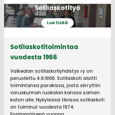
Sotilaskotityö
Lue lisää
Sotilaskotitoimintaa
vuodesta 1966
Valkealan sotilaskotiyhdistys ry on
perustettu 4.9.1966. Sotilaskoti aloitti
toimintansa parakissa, josta siirryttiin
varuskunnan ruokalan kanssa saman
katon alle. Nykyisissä tiloissa sotilaskoti
on toiminut vuodesta 1974.
Ensimmäisenä vuonna