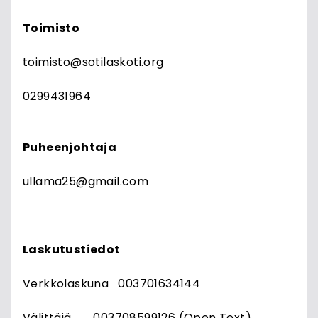
Toimisto
toimisto@sotilaskoti.org
0299431964
Puheenjohtaja
ullama25@gmail.com
Laskutustiedot
Verkkolaskuna 003701634144
Välittäjä 003708599126 (Open Text)