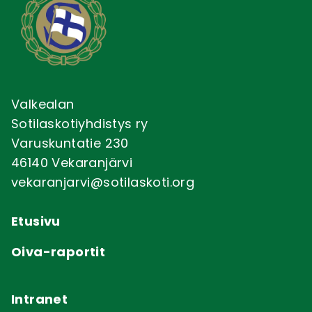
Valkealan
Sotilaskotiyhdistys ry
Varuskuntatie 230
46140 Vekaranjärvi
vekaranjarvi@sotilaskoti.org
Etusivu
Oiva-raportit
Intranet