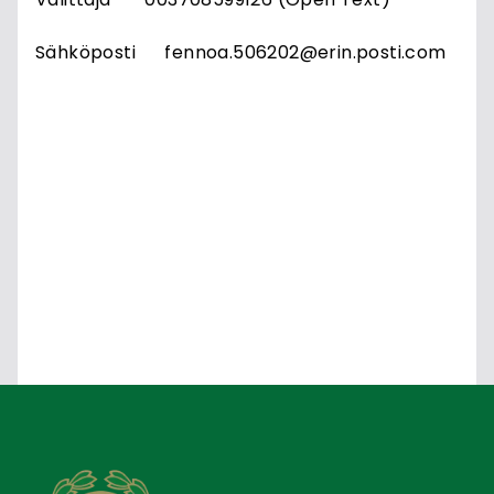
Sähköposti fennoa.506202@erin.posti.com